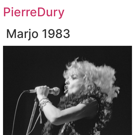
Aller
PierreDury
au
contenu
Marjo 1983