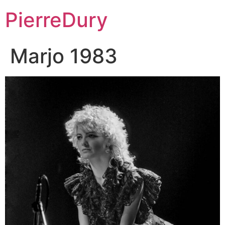
Aller
PierreDury
au
contenu
Marjo 1983