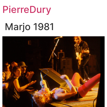
Aller
PierreDury
au
contenu
Marjo 1981