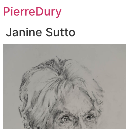
Aller
PierreDury
au
contenu
Janine Sutto