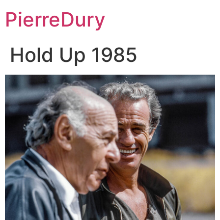
Aller
PierreDury
au
contenu
Hold Up 1985