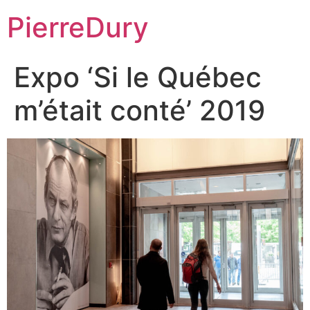
Aller
PierreDury
au
contenu
Expo ‘Si le Québec
m’était conté’ 2019