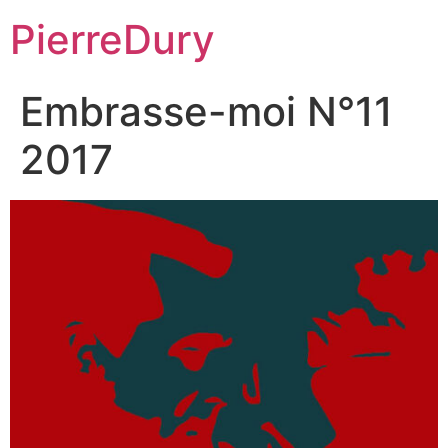
Aller
PierreDury
au
contenu
Embrasse-moi N°11
2017