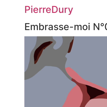
Aller
PierreDury
au
contenu
Embrasse-moi N°