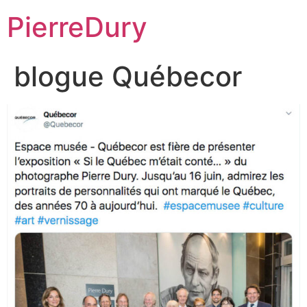
Aller
PierreDury
au
contenu
blogue Québecor