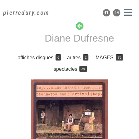
pierredury.com
Diane Dufresne
affiches disques
autres
IMAGES
6
2
73
spectacles
39